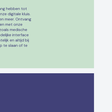
egang hebben tot
ze digitale kluis.
 en meer. Ontvang
men met onze
, zoals medische
elijke interface
ijk en altijd bij
p te slaan of te