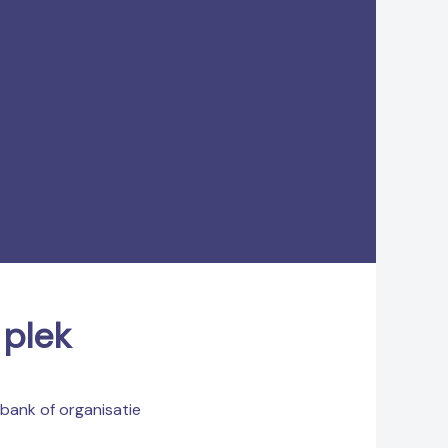
V
Bi
v
 plek
 bank of organisatie