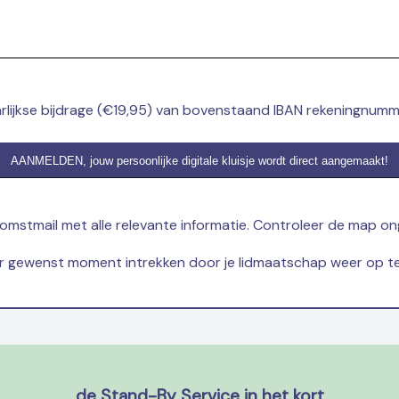
rlijkse bijdrage (€19,95) van bovenstaand IBAN rekeningnumme
AANMELDEN, jouw persoonlijke digitale kluisje wordt direct aangemaakt!
mstmail met alle relevante informatie. Controleer de map onge
r gewenst moment intrekken door je lidmaatschap weer op t
de Stand-By Service in het kort