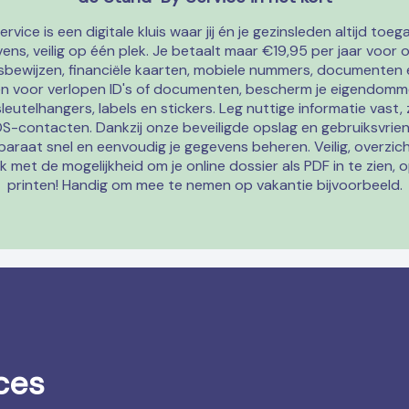
vice is een digitale kluis waar jij én je gezinsleden altijd to
ens, veilig op één plek. Je betaalt maar €19,95 per jaar voor on
tsbewijzen, financiële kaarten, mobiele nummers, documenten
en voor verlopen ID's of documenten, bescherm je eigendom
leutelhangers, labels en stickers. Leg nuttige informatie vast
-contacten. Dankzij onze beveiligde opslag en gebruiksvriend
paraat snel en eenvoudig je gegevens beheren. Veilig, overzichtel
 met de mogelijkheid om je online dossier als PDF in te zien, o
printen! Handig om mee te nemen op vakantie bijvoorbeeld.
ces